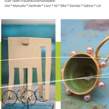
Euer Team FrauenKunstHandwerk!
Ute * Manuela * Gerlinde * Caro * Ali * Elke * Daniela * Sabine * Lisi